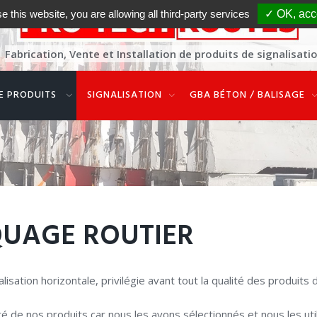
e this website, you are allowing all third-party services
✓ OK, acce
Fabrication, Vente et Installation de produits de signalisati
E PRODUITS
SIGNALISATION
GBA BÉTON / BALISAGE
UAGE
ROUTIER
isation horizontale, privilégie avant tout la qualité des produits d
ité de nos produits car nous les avons sélectionnés et nous les ut